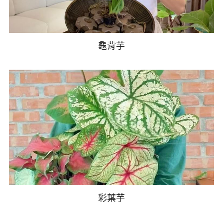
龜背芋
彩葉芋